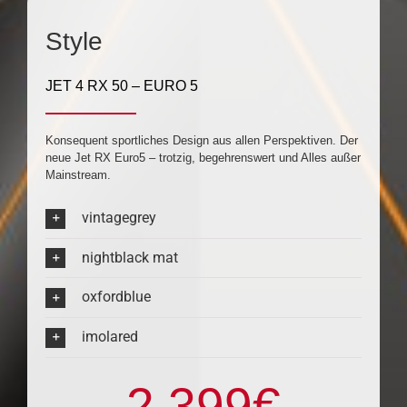
Style
JET 4 RX 50 – EURO 5
Konsequent sportliches Design aus allen Perspektiven. Der
neue Jet RX Euro5 – trotzig, begehrenswert und Alles außer
Mainstream.
vintagegrey
nightblack mat
oxfordblue
imolared
2.399
€