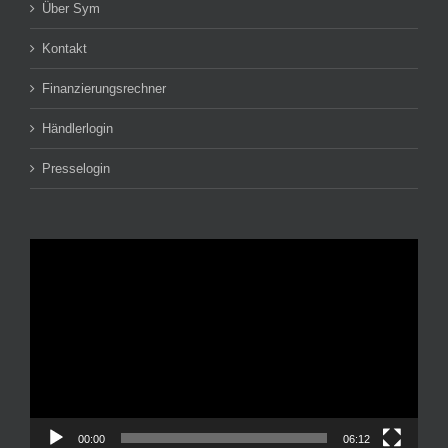
Über Sym
Kontakt
Finanzierungsrechner
Händlerlogin
Presselogin
Video-
Player
00:00
06:12