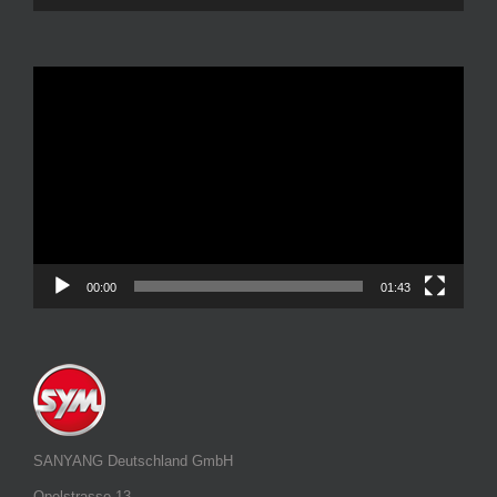
Video-
Player
00:00
01:43
SANYANG Deutschland GmbH
Opelstrasse 13