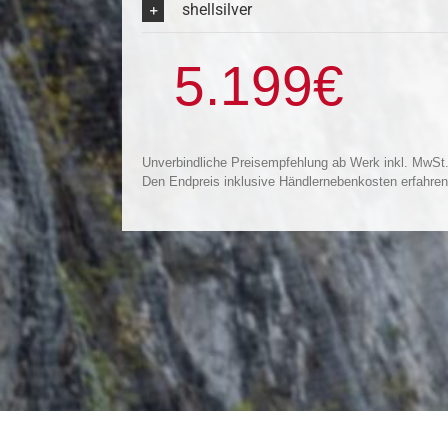
shellsilver
5.199
€
Unverbindliche Preisempfehlung ab Werk inkl. MwSt.
Den Endpreis inklusive Händlernebenkosten erfahren