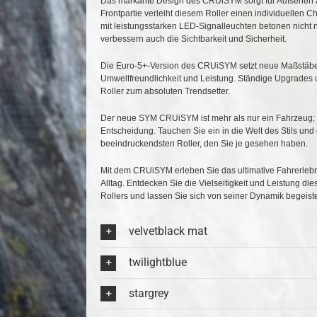
Das markante Design des CRUiSYM sorgt für Aufsehen au
Frontpartie verleiht diesem Roller einen individuellen 
mit leistungsstarken LED-Signalleuchten betonen nicht
verbessern auch die Sichtbarkeit und Sicherheit.
Die Euro-5+-Version des CRUiSYM setzt neue Maßstäbe
Umweltfreundlichkeit und Leistung. Ständige Upgrades
Roller zum absoluten Trendsetter.
Der neue SYM CRUiSYM ist mehr als nur ein Fahrzeug; er 
Entscheidung. Tauchen Sie ein in die Welt des Stils und
beeindruckendsten Roller, den Sie je gesehen haben.
Mit dem CRUiSYM erleben Sie das ultimative Fahrerlebni
Alltag. Entdecken Sie die Vielseitigkeit und Leistung di
Rollers und lassen Sie sich von seiner Dynamik begeist
velvetblack mat
twilightblue
stargrey