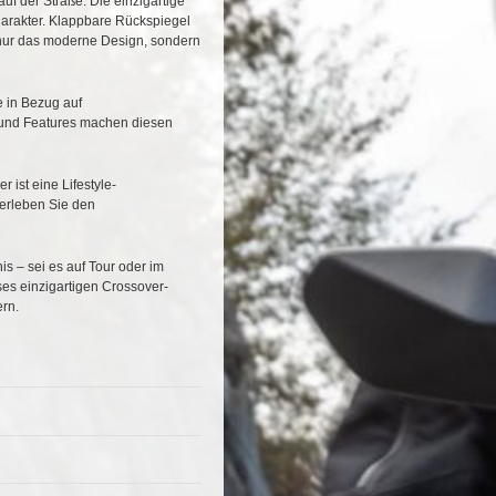
f der Straße. Die einzigartige
Charakter. Klappbare Rückspiegel
 nur das moderne Design, sondern
 in Bezug auf
 und Features machen diesen
ist eine Lifestyle-
 erleben Sie den
s – sei es auf Tour oder im
eses einzigartigen Crossover-
ern.